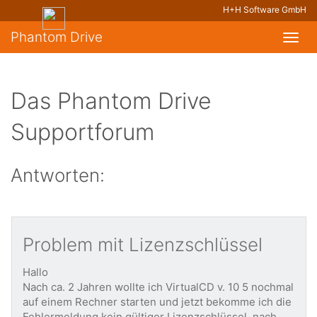
H+H Software GmbH
Phantom Drive
Toggl
navig
Das Phantom Drive
Supportforum
Antworten:
Problem mit Lizenzschlüssel
Hallo
Nach ca. 2 Jahren wollte ich VirtualCD v. 10 5 nochmal
auf einem Rechner starten und jetzt bekomme ich die
Fehlermeldung kein gültiger Lizenzschlüssel, nach